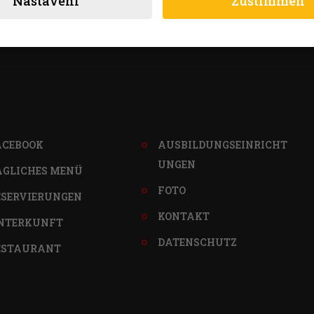
Nastavení
Zustimmen
ACEBOOK
AUSBILDUNGSEINRICHT
UNGEN
ÄGLICHES MENÜ
FOTO
ESERVIERUNGEN
KONTAKT
NTERKUNFT
DATENSCHUTZ
ESTAURANT