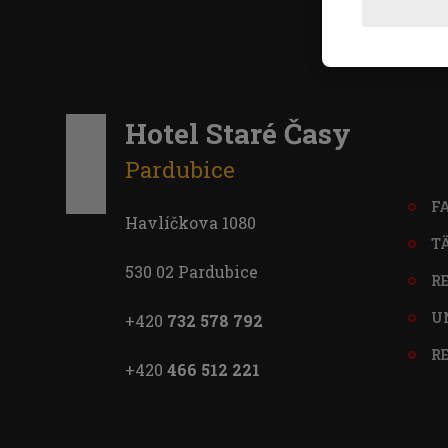
Hotel Staré Časy
Pardubice
F
Havlíčkova 1080
T
530 02 Pardubice
R
U
+420
732 578 792
R
+420
466 512 221