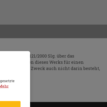
 Gesetz Nr. 121/2000 Slg. über das
 und Nachahmen dieses Werks für einen
rauch, dessen Zweck auch nicht darin besteht,
gesetzte
Mehr