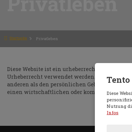
Privatleben
Startseite
Privatleben
Diese Website ist ein urheberrechtlich geschüt
Urheberrecht verwendet werden. Das Aufzeichn
Tento
anderen als den persönlichen Gebrauch einer 
einen wirtschaftlichen oder kommerziellen Nut
Diese Websi
personifiz
Nutzung di
Infos