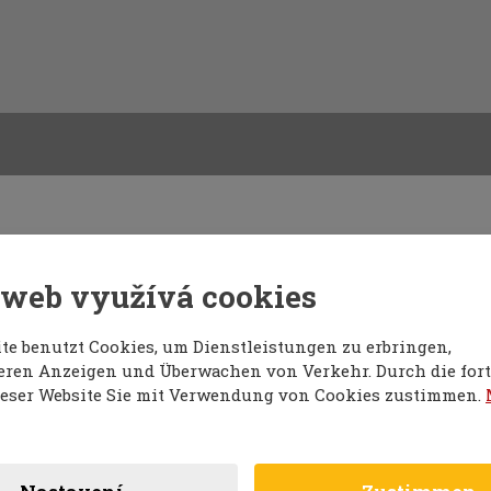
ztes Werk und darf nur in Übereinstimmung mit dem
en, Kopieren oder anderweitige Vervielfältigen
 web využívá cookies
natürlichen Person, nämlich den persönlichen Geb
zen zu erzielen, ist verboten.
te benutzt Cookies, um Dienstleistungen zu erbringen,
ieren Anzeigen und Überwachen von Verkehr. Durch die fort
eser Website Sie mit Verwendung von Cookies zustimmen.