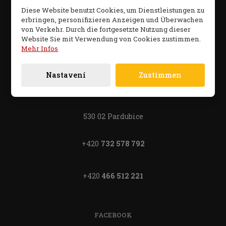
Diese Website benutzt Cookies, um Dienstleistungen zu
odeslat.
erbringen, personifizieren Anzeigen und Überwachen
von Verkehr. Durch die fortgesetzte Nutzung dieser
Website Sie mit Verwendung von Cookies zustimmen.
Mehr Infos
Hotel Staré Časy
Nastavení
Zustimmen
Pardubice
Havlíčkova 1080
530 02 Pardubice
+420
732 578 792
+420
466 512 221
FACEBOOK