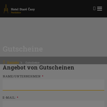
Roz
Vyhle
me
Gutscheine
Startseite
Gutscheine
Angebot von Gutscheinen
NAME/UNTERNEHMEN
*
E-MAIL:
*