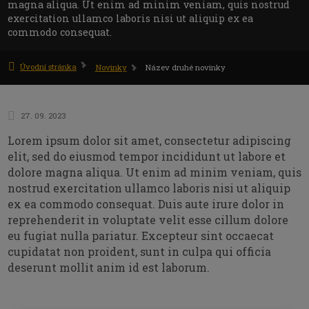
magna aliqua. Ut enim ad minim veniam, quis nostrud
exercitation ullamco laboris nisi ut aliquip ex ea
commodo consequat.
Úvodní stránka
Název druhé novinky
Novinky
27. 09. 2023
Lorem ipsum dolor sit amet, consectetur adipiscing
elit, sed do eiusmod tempor incididunt ut labore et
dolore magna aliqua. Ut enim ad minim veniam, quis
nostrud exercitation ullamco laboris nisi ut aliquip
ex ea commodo consequat. Duis aute irure dolor in
reprehenderit in voluptate velit esse cillum dolore
eu fugiat nulla pariatur. Excepteur sint occaecat
cupidatat non proident, sunt in culpa qui officia
deserunt mollit anim id est laborum.