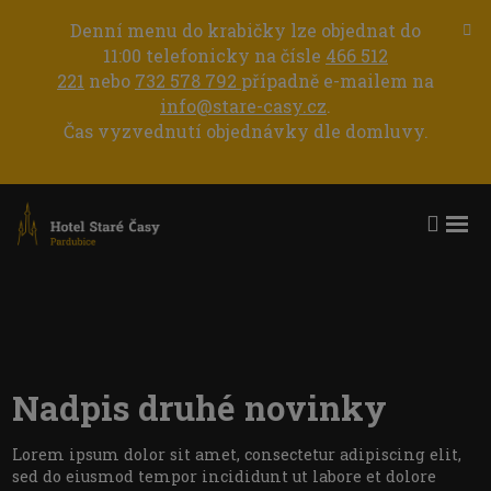
Denní menu do krabičky lze objednat do
Za
11:00 telefonicky na čísle
466 512
liš
up
221
nebo
732 578 792
případně e-mailem na
info@stare-casy.cz
.
Čas vyzvednutí objednávky dle domluvy.
Roz
Vyhle
me
Nadpis druhé novinky
Lorem ipsum dolor sit amet, consectetur adipiscing elit,
sed do eiusmod tempor incididunt ut labore et dolore