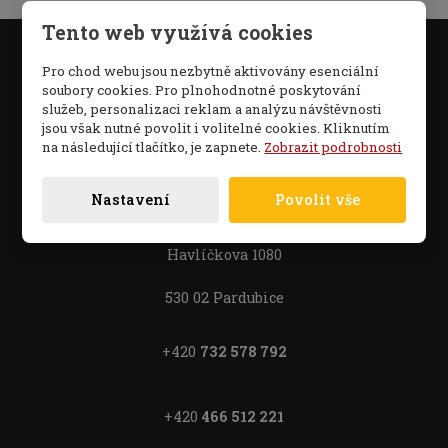
Tento web využívá cookies
Pro chod webu jsou nezbytně aktivovány esenciální
soubory cookies. Pro plnohodnotné poskytování
služeb, personalizaci reklam a analýzu návštěvnosti
jsou však nutné povolit i volitelné cookies. Kliknutím
na následující tlačítko, je zapnete.
Zobrazit podrobnosti
Hotel Staré Časy
Nastavení
Povolit vše
Pardubice
Havlíčkova 1080
530 02 Pardubice
+420
732 578 792
+420
466 512 221